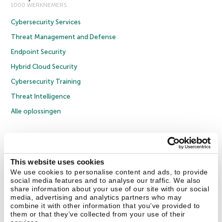
1000 WERKNEMERS
Cybersecurity Services
Threat Management and Defense
Endpoint Security
Hybrid Cloud Security
Cybersecurity Training
Threat Intelligence
Alle oplossingen
© 2026 AO Kaspersky Lab. Alle rechten voorbehouden.
Privacybeleid
Anti-corruptiebeleid
Licentieovereenkomst B2C
Licentieovereenkomst B2B
Cookies
This website uses cookies
We use cookies to personalise content and ads, to provide
social media features and to analyse our traffic. We also
Contact Us
Over ons
Partners
Blog
Resource Center
Persberichten
share information about your use of our site with our social
Vertrouwen in Kaspersky
media, advertising and analytics partners who may
combine it with other information that you’ve provided to
them or that they’ve collected from your use of their
Securelist
Eugene Personal Blog