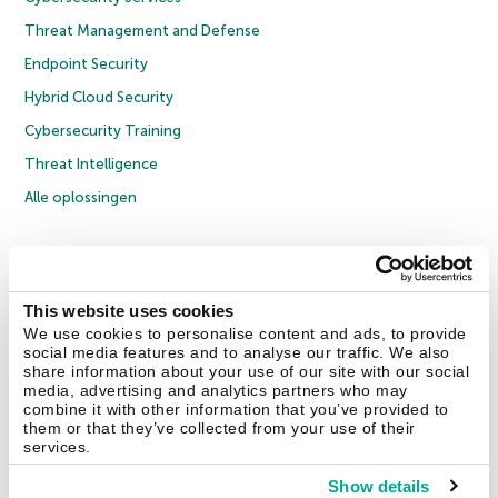
Threat Management and Defense
Endpoint Security
Hybrid Cloud Security
Cybersecurity Training
Threat Intelligence
Alle oplossingen
© 2026 AO Kaspersky Lab. Alle rechten voorbehouden.
Privacybeleid
Anti-corruptiebeleid
Licentieovereenkomst B2C
Licentieovereenkomst B2B
Cookies
This website uses cookies
We use cookies to personalise content and ads, to provide
social media features and to analyse our traffic. We also
Contact Us
Over ons
Partners
Blog
Resource Center
Persberichten
share information about your use of our site with our social
Vertrouwen in Kaspersky
media, advertising and analytics partners who may
combine it with other information that you’ve provided to
them or that they’ve collected from your use of their
Securelist
Eugene Personal Blog
services.
Show details