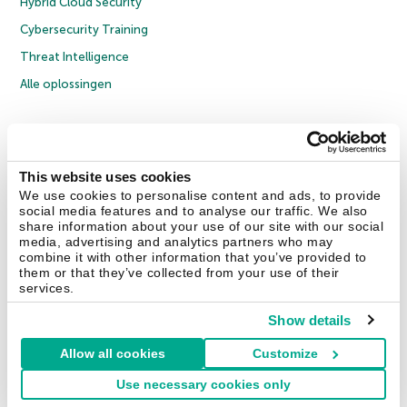
Hybrid Cloud Security
Cybersecurity Training
Threat Intelligence
Alle oplossingen
© 2026 AO Kaspersky Lab. Alle rechten voorbehouden.
Privacybeleid
Anti-corruptiebeleid
Licentieovereenkomst B2C
Licentieovereenkomst B2B
Cookies
This website uses cookies
We use cookies to personalise content and ads, to provide
social media features and to analyse our traffic. We also
Contact Us
Over ons
Partners
Blog
Resource Center
Persberichten
share information about your use of our site with our social
Vertrouwen in Kaspersky
media, advertising and analytics partners who may
combine it with other information that you’ve provided to
them or that they’ve collected from your use of their
Securelist
Eugene Personal Blog
services.
Show details
Allow all cookies
Customize
Nederland & België
Use necessary cookies only