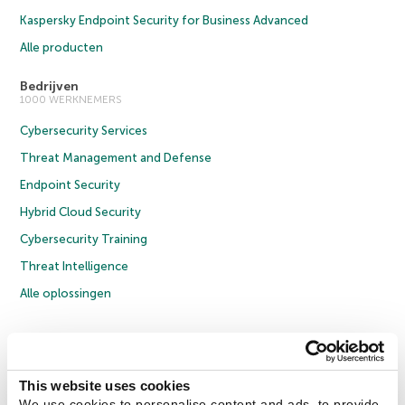
Kaspersky Endpoint Security for Business Advanced
Alle producten
Bedrijven
1000 WERKNEMERS
Cybersecurity Services
Threat Management and Defense
Endpoint Security
Hybrid Cloud Security
Cybersecurity Training
Threat Intelligence
Alle oplossingen
© 2026 AO Kaspersky Lab. Alle rechten voorbehouden.
Privacybeleid
Anti-corruptiebeleid
Licentieovereenkomst B2C
Licentieovereenkomst B2B
Cookies
This website uses cookies
We use cookies to personalise content and ads, to provide