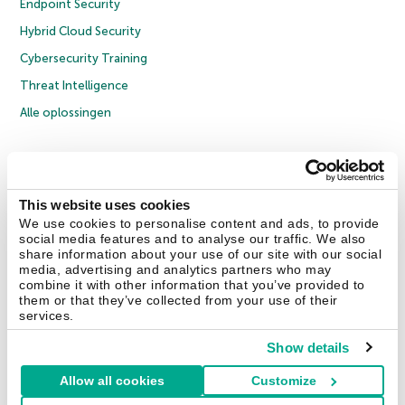
Endpoint Security
Hybrid Cloud Security
Cybersecurity Training
Threat Intelligence
Alle oplossingen
© 2026 AO Kaspersky Lab. Alle rechten voorbehouden.
Privacybeleid
Anti-corruptiebeleid
Licentieovereenkomst B2C
Licentieovereenkomst B2B
Cookies
This website uses cookies
We use cookies to personalise content and ads, to provide
social media features and to analyse our traffic. We also
Contact Us
Over ons
Partners
Blog
Resource Center
Persberichten
share information about your use of our site with our social
Vertrouwen in Kaspersky
media, advertising and analytics partners who may
combine it with other information that you’ve provided to
them or that they’ve collected from your use of their
Securelist
Eugene Personal Blog
services.
Show details
Allow all cookies
Customize
Nederland & België