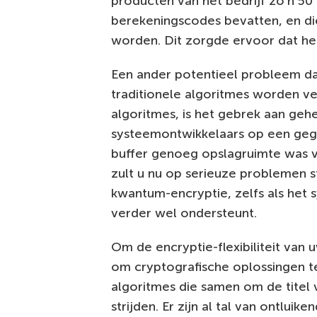
producten van het bedrijf zo’n 50 
berekeningscodes bevatten, en di
worden. Dit zorgde ervoor dat het
Een ander potentieel probleem dat
traditionele algoritmes worden 
algoritmes, is het gebrek aan geh
systeemontwikkelaars op een ge
buffer genoeg opslagruimte was v
zult u nu op serieuze problemen s
kwantum-encryptie, zelfs als het 
verder wel ondersteunt.
Om de encryptie-flexibiliteit van
om cryptografische oplossingen t
algoritmes die samen om de tite
strijden. Er zijn al tal van ontlui