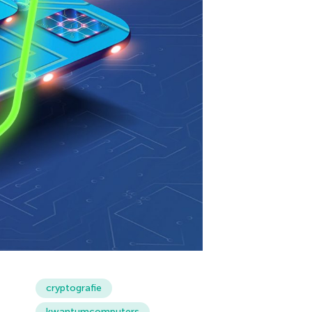
cryptografie
kwantumcomputers