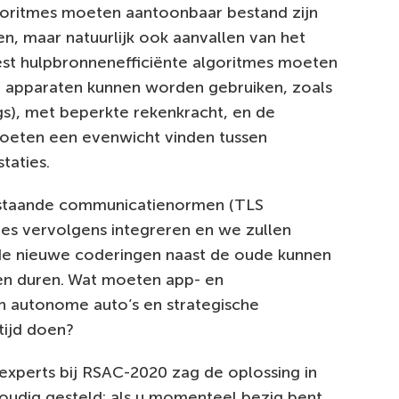
lgoritmes moeten aantoonbaar bestand zijn
n, maar natuurlijk ook aanvallen van het
est hulpbronnenefficiënte algoritmes moeten
n apparaten kunnen worden gebruiken, zoals
ngs), met beperkte rekenkracht, en de
 moeten een evenwicht vinden tussen
taties.
 Bestaande communicatienormen (TLS
es vervolgens integreren en we zullen
de nieuwe coderingen naast de oude kunnen
jaren duren. Wat moeten app- en
n autonome auto’s en strategische
tijd doen?
experts bij RSAC-2020 zag de oplossing in
envoudig gesteld: als u momenteel bezig bent