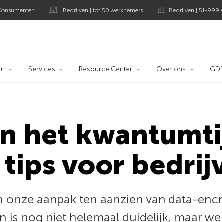
Consumenten
Bedrijven | tot 50 werknemers
Bedrijven | 51-999
og
en
Services
Resource Center
Over ons
GD
in het kwantumti
 tips voor bedrij
onze aanpak ten aanzien van data-encr
 is nog niet helemaal duidelijk, maar we