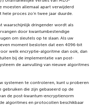
(!) onafhankelijke versies van MD5-
e moesten allemaal apart verwijderd
 hele proces zo’n twee jaar duurde.
 waarschijnlijk dringender wordt als
vervangen door kwantumbestendige
eugen om sleutels op te slaan. Als uw
geven moment besloten dat een 4096-bit
oor welk encryptie-algoritme dan ook, dan
tuiten bij de implementatie van post-
systeem de aanvulling van nieuwe algoritmes
 uw systemen te controleren, kunt u proberen
e gebruiken die zijn gebaseerd op de
l van de post-kwantum-encryptienorm
kende algoritmes en protocollen beschikbaar