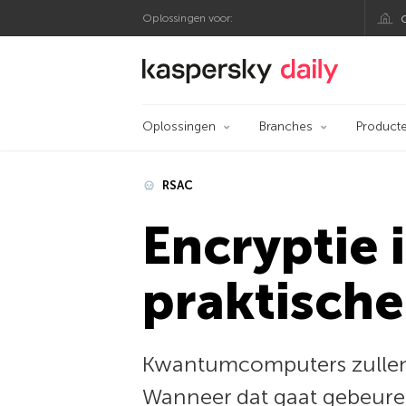
Oplossingen voor:
Kaspersky official bl
Oplossingen
Branches
Product
RSAC
Encryptie 
praktische
Kwantumcomputers zullen 
Wanneer dat gaat gebeuren