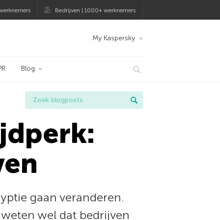
 werknemers
Bedrijven | 1000+ werknemers
My Kaspersky
PR
Blog
jdperk:
ven
yptie gaan veranderen.
 weten wel dat bedrijven