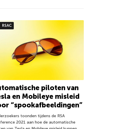
RSAC
tomatische piloten van
sla en Mobileye misleid
oor “spookafbeeldingen”
erzoekers toonden tijdens de RSA
ference 2021 aan hoe de automatische
oten van Tesla en Mobileye misleid kunnen