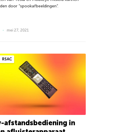
den door “spookafbeeldingen”.
mei 27, 2021
RSAC
-afstandsbediening in
n afluisterapparaat