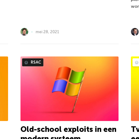
wor
mei 28, 2021
RSAC
Old-school exploits in een
Tv
modern systeem
ee