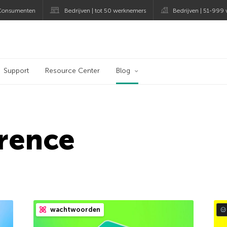
Consumenten
Bedrijven | tot 50 werknemers
Bedrijven | 51-999
og
Support
Resource Center
Blog
rence
wachtwoorden