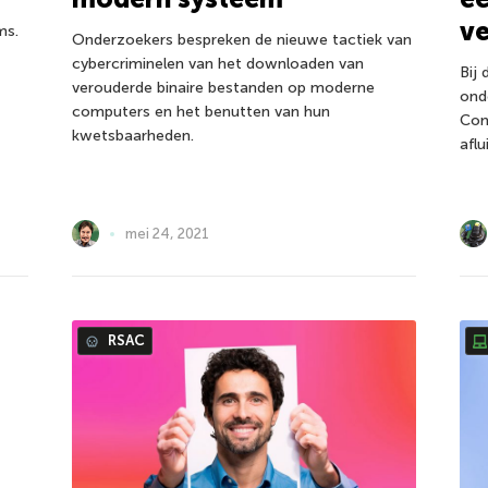
v
ms.
Onderzoekers bespreken de nieuwe tactiek van
cybercriminelen van het downloaden van
Bij
verouderde binaire bestanden op moderne
ond
computers en het benutten van hun
Com
kwetsbaarheden.
afl
mei 24, 2021
RSAC