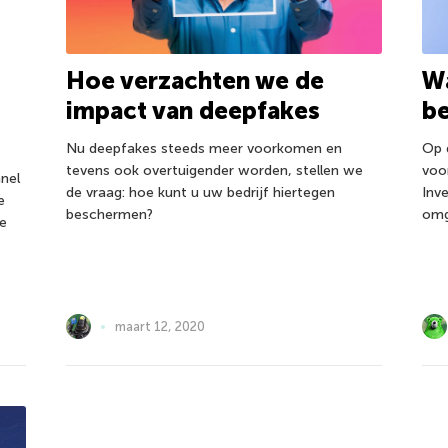
Hoe verzachten we de
Wa
impact van deepfakes
be
Nu deepfakes steeds meer voorkomen en
Op 
tevens ook overtuigender worden, stellen we
voo
nel
de vraag: hoe kunt u uw bedrijf hiertegen
Inv
e
beschermen?
omg
te
maart 12, 2020