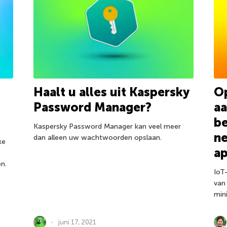
Haalt u alles uit Kaspersky
O
Password Manager?
aa
b
Kaspersky Password Manager kan veel meer
ne
dan alleen uw wachtwoorden opslaan.
ke
a
en.
IoT
van 
min
juni 17, 2021