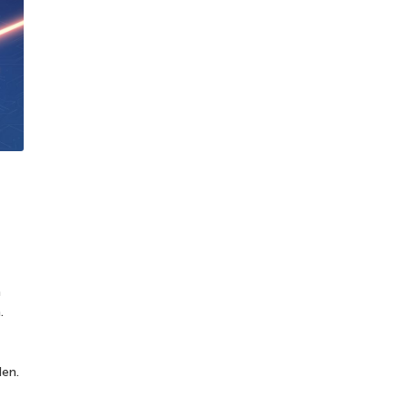
n
.
den.