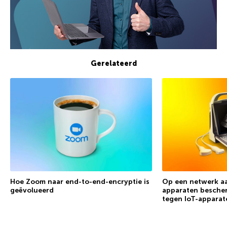
Gerelateerd
Hoe Zoom naar end-to-end-encryptie is
Op een netwerk aa
geëvolueerd
apparaten besche
tegen IoT-appara