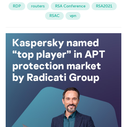
RDP
routers
RSA Conference
RSA2021
RSAC
vpn