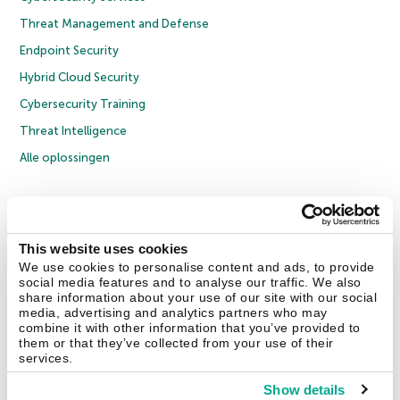
Threat Management and Defense
Endpoint Security
Hybrid Cloud Security
Cybersecurity Training
Threat Intelligence
Alle oplossingen
© 2026 AO Kaspersky Lab. Alle rechten voorbehouden.
Privacybeleid
Anti-corruptiebeleid
Licentieovereenkomst B2C
Licentieovereenkomst B2B
Cookies
This website uses cookies
We use cookies to personalise content and ads, to provide
social media features and to analyse our traffic. We also
Contact Us
Over ons
Partners
Blog
Resource Center
Persberichten
share information about your use of our site with our social
Vertrouwen in Kaspersky
media, advertising and analytics partners who may
combine it with other information that you’ve provided to
them or that they’ve collected from your use of their
Securelist
Eugene Personal Blog
services.
Show details