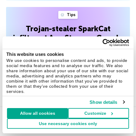
Tips
Trojan-stealer SparkCat
infiltreert App Store en Google
Play, steelt gegevens van foto’s
This website uses cookies
We hebben apps ontdekt in de officiële appstores van
We use cookies to personalise content and ads, to provide
Apple en Google die gegevens van cryptovalutawallets
social media features and to analyse our traffic. We also
share information about your use of our site with our social
stelen door foto’s te analyseren.
media, advertising and analytics partners who may
combine it with other information that you’ve provided to
them or that they’ve collected from your use of their
februari 13, 2025
services.
Show details
Allow all cookies
Customize
Use necessary cookies only
Oplossingen voor thuis