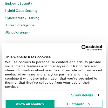
Endpoint Security
Hybrid Cloud Security
Cybersecurity Training
Threat Intelligence
Alle oplossingen
© 2026 AO Kaspersky Lab. Alle rechten voorbehouden.
Privacybeleid
Anti-corruptiebeleid
Licentieovereenkomst B2C
Licentieovereenkomst B2B
Cookies
This website uses cookies
We use cookies to personalise content and ads, to provide
social media features and to analyse our traffic. We also
Contact Us
Over ons
Partners
Blog
Resource Center
Persberichten
share information about your use of our site with our social
Vertrouwen in Kaspersky
media, advertising and analytics partners who may
combine it with other information that you’ve provided to
them or that they’ve collected from your use of their
Securelist
Eugene Personal Blog
services.
Show details
Allow all cookies
Customize
Nederland & België