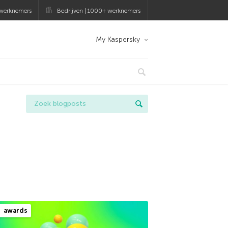
 werknemers
Bedrijven | 1000+ werknemers
My Kaspersky
awards