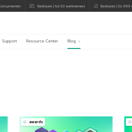
Consumenten
Bedrijven | tot 50 werknemers
Bedrijven | 51-999
og
Support
Resource Center
Blog
awards