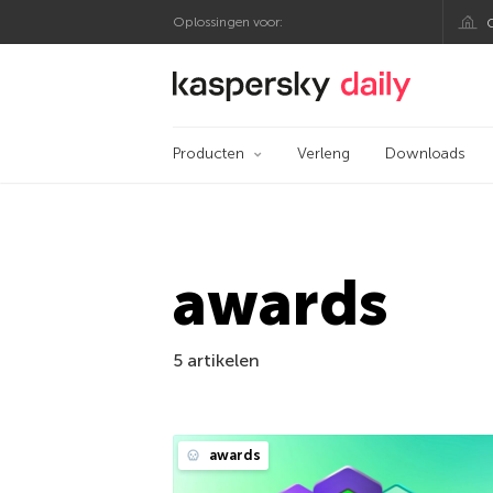
Oplossingen voor:
Kaspersky official bl
Producten
Verleng
Downloads
awards
5 artikelen
awards