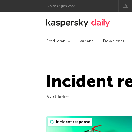
Oplossingen voor:
Kaspersky official bl
Producten
Verleng
Downloads
Incident r
3 artikelen
Incident response