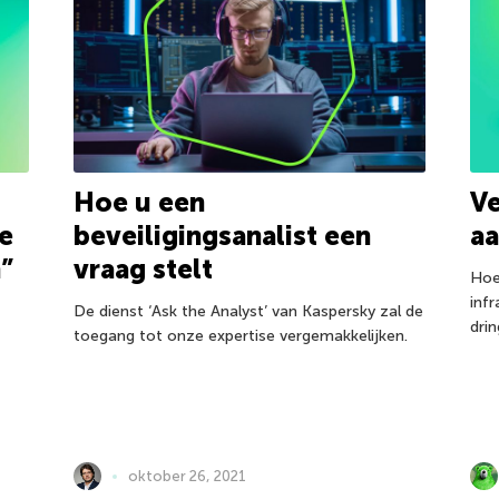
Hoe u een
Ve
e
beveiligingsanalist een
a
”
vraag stelt
Hoe
inf
De dienst ‘Ask the Analyst’ van Kaspersky zal de
drin
toegang tot onze expertise vergemakkelijken.
oktober 26, 2021