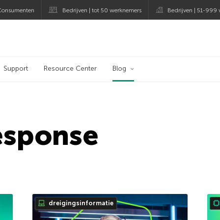
Consumenten
Bedrijven | tot 50 werknemers
Bedrijven | 51-999
og
Support
Resource Center
Blog
esponse
dreigingsinformatie