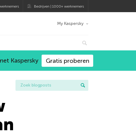
 werknemers
Bedrijven | 1000+ werknemers
My Kaspersky
 met Kaspersky
Gratis proberen
w
an