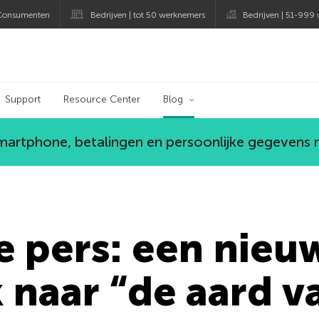
Consumenten
Bedrijven | tot 50 werknemers
Bedrijven | 51-999
og
Support
Resource Center
Blog
smartphone, betalingen en persoonlijke gegevens
e pers: een nieu
naar “de aard v