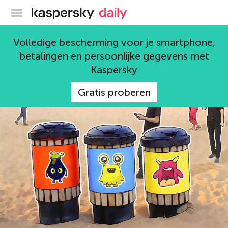
Kaspersky official blog
kwetsbaarheden
Volledige bescherming voor je smartphone,
betalingen en persoonlijke gegevens met
65 artikelen
Kaspersky
Gratis proberen
dreigingen