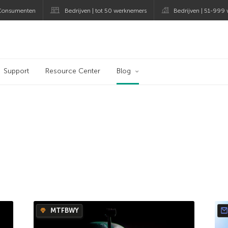
Consumenten
Bedrijven | tot 50 werknemers
Bedrijven | 51-999
og
Support
Resource Center
Blog
MTFBWY