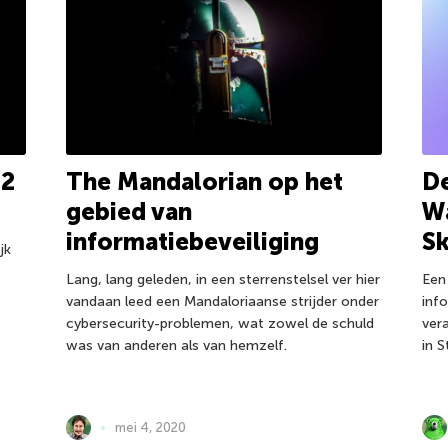
 2
The Mandalorian op het
De
gebied van
Wa
informatiebeveiliging
S
jk
Lang, lang geleden, in een sterrenstelsel ver hier
Een
vandaan leed een Mandaloriaanse strijder onder
info
cybersecurity-problemen, wat zowel de schuld
vera
was van anderen als van hemzelf.
in S
mei 4, 2020