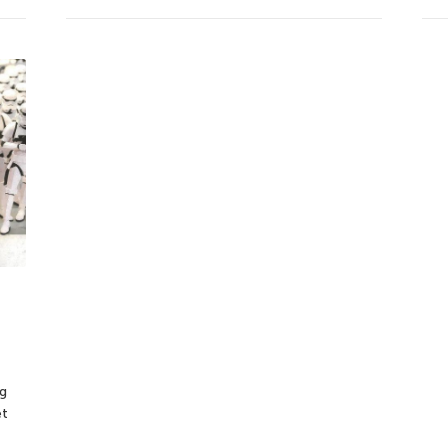
ag
et