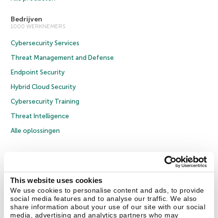
Bedrijven
1000 WERKNEMERS
Cybersecurity Services
Threat Management and Defense
Endpoint Security
Hybrid Cloud Security
Cybersecurity Training
Threat Intelligence
Alle oplossingen
© 2026 AO Kaspersky Lab. Alle rechten voorbehouden.
Privacybeleid
Anti-corruptiebeleid
Licentieovereenkomst B2C
Licentieovereenkomst B2B
Cookies
This website uses cookies
We use cookies to personalise content and ads, to provide
social media features and to analyse our traffic. We also
Contact Us
Over ons
Partners
Blog
Resource Center
Persberichten
share information about your use of our site with our social
Vertrouwen in Kaspersky
media, advertising and analytics partners who may