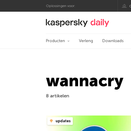
Oplossingen voor:
Kaspersky official bl
Producten
Verleng
Downloads
wannacry
8 artikelen
updates