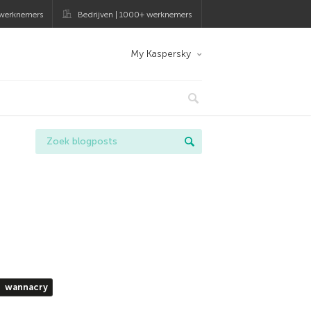
 werknemers
Bedrijven | 1000+ werknemers
My Kaspersky
wannacry