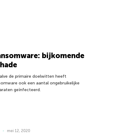
ansomware: bijkomende
chade
alve de primaire doelwitten heeft
somware ook een aantal ongebruikelijke
araten geïnfecteerd.
mei 12, 2020