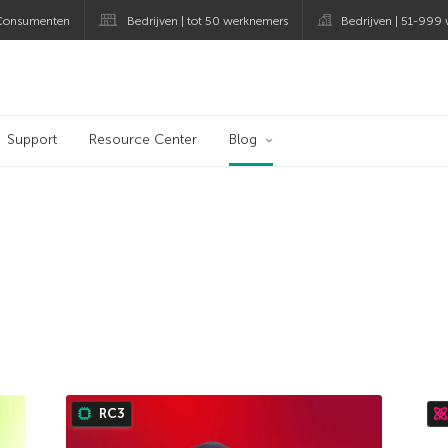
Consumenten
Bedrijven | tot 50 werknemers
Bedrijven | 51-999
og
Support
Resource Center
Blog
RC3