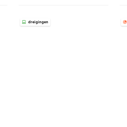
dreigingen
Bijkomende schade van
S
APT-aanvallen
in
ni
Hoe APTs de privacy en veiligheid van
gemiddelde burgers in gevaar brengen zonder
 de
Het
dat de aanval direct op hen is gericht.
E-
Ete
1.
uit