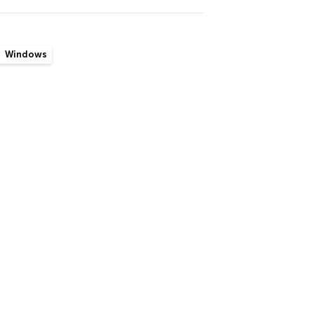
Windows
mominru-botnet
fecteert dagelijks 4.700
euwe pc’s
 botnet verspreid zich gewoonlijk via
rnalBlue, dezelfde zwakke plek die de
braken WannaCry en NotPetya mogelijk