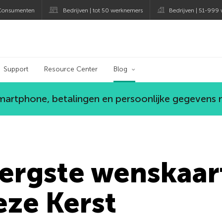
Consumenten
Bedrijven | tot 50 werknemers
Bedrijven | 51-999
og
Support
Resource Center
Blog
smartphone, betalingen en persoonlijke gegevens
e ergste wenskaa
eze Kerst