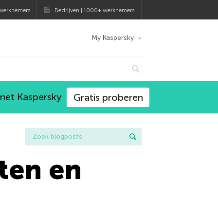
 werknemers
Bedrijven | 1000+ werknemers
My Kaspersky
 met Kaspersky
Gratis proberen
rten en