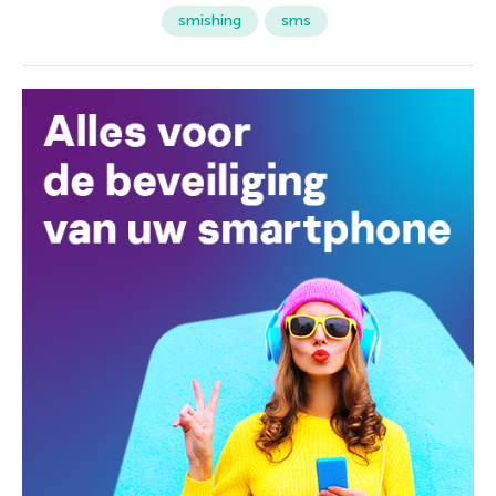
smishing
sms