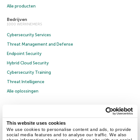
Alle producten
Bedrijven
1000 WERKNEMERS
Cybersecurity Services
Threat Management and Defense
Endpoint Security
Hybrid Cloud Security
Cybersecurity Training
Threat Intelligence
Alle oplossingen
© 2026 AO Kaspersky Lab. Alle rechten voorbehouden.
Privacybeleid
Anti-corruptiebeleid
Licentieovereenkomst B2C
Licentieovereenkomst B2B
Cookies
This website uses cookies
We use cookies to personalise content and ads, to provide
social media features and to analyse our traffic. We also
Contact Us
Over ons
Partners
Blog
Resource Center
Persberichten