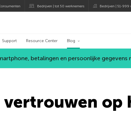
Consumenten
Bedrijven | tot 50 werknemers
Bedrijven | 51-999
og
Support
Resource Center
Blog
smartphone, betalingen en persoonlijke gegevens
u vertrouwen op 