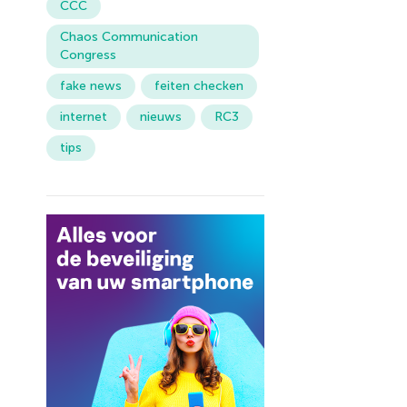
CCC
Chaos Communication
Congress
fake news
feiten checken
internet
nieuws
RC3
tips