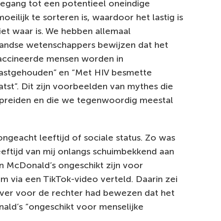
oegang tot een potentieel oneindige
eilijk te sorteren is, waardoor het lastig is
iet waar is. We hebben allemaal
landse wetenschappers bewijzen dat het
vaccineerde mensen worden in
vastgehouden” en “Met HIV besmette
tst”. Dit zijn voorbeelden van mythes die
spreiden en die we tegenwoordig meestal
geacht leeftijd of sociale status. Zo was
eeftijd van mij onlangs schuimbekkend aan
n McDonald’s ongeschikt zijn voor
m via een TikTok-video verteld. Daarin zei
iver voor de rechter had bewezen dat het
ald’s “ongeschikt voor menselijke