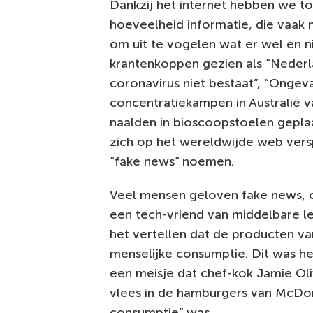
Dankzij het internet hebben we t
hoeveelheid informatie, die vaak mo
om uit te vogelen wat er wel en n
krantenkoppen gezien als “Neder
coronavirus niet bestaat”, “Onge
concentratiekampen in Australië 
naalden in bioscoopstoelen geplaa
zich op het wereldwijde web ver
“fake news” noemen.
Veel mensen geloven fake news, on
een tech-vriend van middelbare l
het vertellen dat de producten va
menselijke consumptie. Dit was he
een meisje dat chef-kok Jamie Ol
vlees in de hamburgers van McDon
consumptie” was.