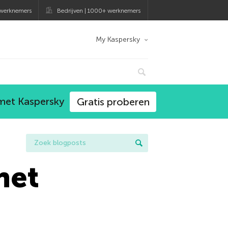
 werknemers
Bedrijven | 1000+ werknemers
My Kaspersky
 met Kaspersky
Gratis proberen
het