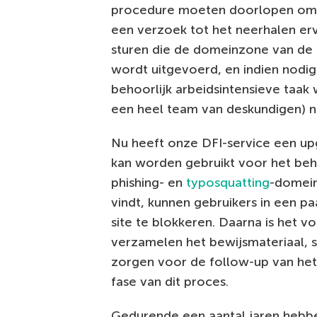
procedure moeten doorlopen om b
een verzoek tot het neerhalen erv
sturen die de domeinzone van de 
wordt uitgevoerd, en indien nodig 
behoorlijk arbeidsintensieve taak 
een heel team van deskundigen) no
Nu heeft onze DFI-service een up
kan worden gebruikt voor het behe
phishing- en
typosquatting
-domein
vindt, kunnen gebruikers in een p
site te blokkeren. Daarna is het v
verzamelen het bewijsmateriaal, s
zorgen voor de follow-up van het
fase van dit proces.
Gedurende een aantal jaren hebbe