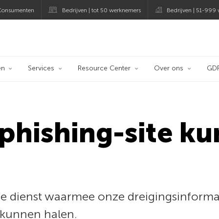
Consumenten
Bedrijven | tot 50 werknemers
Bedrijven | 51-999
og
en
Services
Resource Center
Over ons
GD
phishing-site ku
e dienst waarmee onze dreigingsinformat
t kunnen halen.