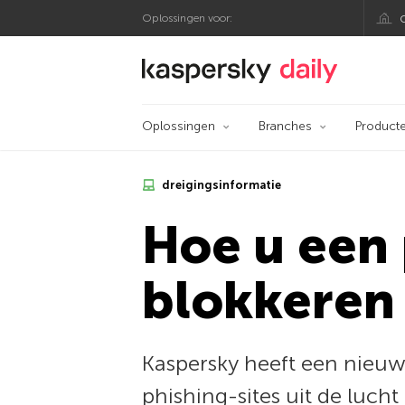
Oplossingen voor:
Kaspersky official bl
Oplossingen
Branches
Product
dreigingsinformatie
Hoe u een 
blokkeren
Kaspersky heeft een nieuw
phishing-sites uit de luch