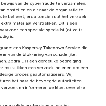
ewijs van de cyberfraude te verzamelen,
an opstellen en dit naar de organisatie te
site beheert, erop toezien dat het verzoek
extra materiaal verstrekken. Dit is een
waarvoor een speciale specialist (of zelfs
dig is.
grade: een Kaspersky Takedown Service die
er van de blokkering van schadelijke,
en. Zodra DFI een dergelijke bedreiging
aar muisklikken een verzoek indienen om een
olledige proces geautomatiseerd. Wij
turen het naar de bevoegde autoriteiten,
 verzoek en informeren de klant over elke
n we solide professionele relaties