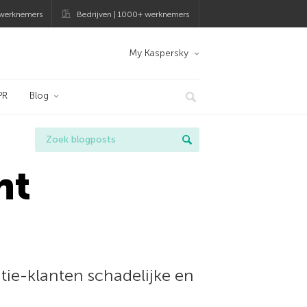
 werknemers
Bedrijven | 1000+ werknemers
My Kaspersky
PR
Blog
nt
ie-klanten schadelijke en