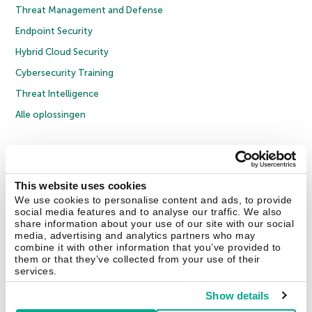
Threat Management and Defense
Endpoint Security
Hybrid Cloud Security
Cybersecurity Training
Threat Intelligence
Alle oplossingen
© 2026 AO Kaspersky Lab. Alle rechten voorbehouden.
Privacybeleid
Anti-corruptiebeleid
Licentieovereenkomst B2C
Licentieovereenkomst B2B
Cookies
This website uses cookies
We use cookies to personalise content and ads, to provide
social media features and to analyse our traffic. We also
Contact Us
Over ons
Partners
Blog
Resource Center
Persberichten
share information about your use of our site with our social
Vertrouwen in Kaspersky
media, advertising and analytics partners who may
combine it with other information that you’ve provided to
them or that they’ve collected from your use of their
Securelist
Eugene Personal Blog
services.
Show details