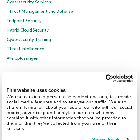
Cybersecurity Services
Threat Management and Defense
Endpoint Security
Hybrid Cloud Security
Cybersecurity Training
Threat Intelligence
Alle oplossingen
© 2026 AO Kaspersky Lab. Alle rechten voorbehouden.
Privacybeleid
Anti-corruptiebeleid
Licentieovereenkomst B2C
Licentieovereenkomst B2B
Cookies
This website uses cookies
We use cookies to personalise content and ads, to provide
social media features and to analyse our traffic. We also
Contact Us
Over ons
Partners
Blog
Resource Center
Persberichten
share information about your use of our site with our social
Vertrouwen in Kaspersky
media, advertising and analytics partners who may
combine it with other information that you’ve provided to
them or that they’ve collected from your use of their
Securelist
Eugene Personal Blog
services.
Show details