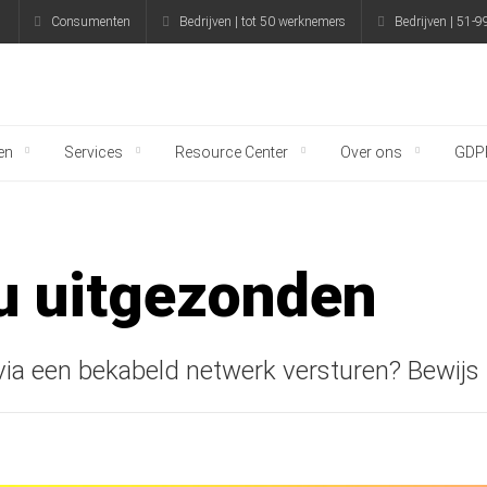
Consumenten
Bedrijven | tot 50 werknemers
Bedrijven | 51-
g
en
Services
Resource Center
Over ons
GDP
nu uitgezonden
ia een bekabeld netwerk versturen? Bewijs l