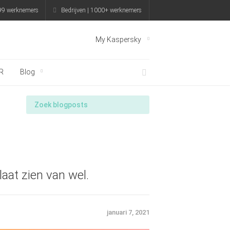
999 werknemers
Bedrijven | 1000+ werknemers
My Kaspersky
R
Blog
aat zien van wel.
januari 7, 2021