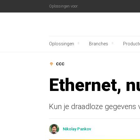
Oplossingen voor:
Kaspersky official blo
Oplossingen
Branches
Product
CCC
Ethernet, 
Kun je draadloze gegevens v
Nikolay Pankov