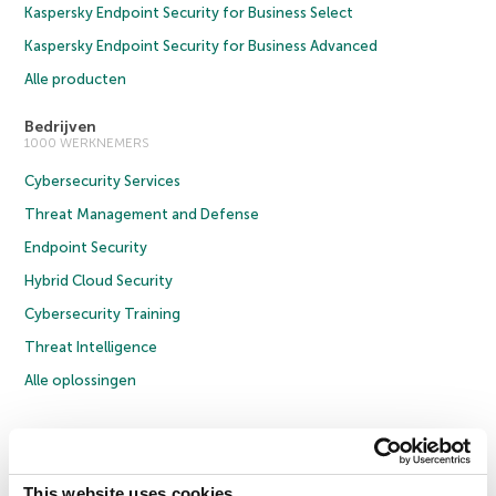
Kaspersky Endpoint Security for Business Select
Kaspersky Endpoint Security for Business Advanced
Alle producten
Bedrijven
1000 WERKNEMERS
Cybersecurity Services
Threat Management and Defense
Endpoint Security
Hybrid Cloud Security
Cybersecurity Training
Threat Intelligence
Alle oplossingen
© 2026 AO Kaspersky Lab. Alle rechten voorbehouden.
Privacybeleid
Anti-corruptiebeleid
Licentieovereenkomst B2C
Licentieovereenkomst B2B
Cookies
This website uses cookies