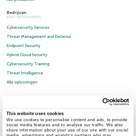
Bedrijven
1000 WERKNEMERS
Cybersecurity Services
Threat Management and Defense
Endpoint Security
Hybrid Cloud Security
Cybersecurity Training
Threat Intelligence
Alle oplossingen
© 2026 AO Kaspersky Lab. Alle rechten voorbehouden.
Privacybeleid
Anti-corruptiebeleid
Licentieovereenkomst B2C
Licentieovereenkomst B2B
Cookies
This website uses cookies
We use cookies to personalise content and ads, to provide
social media features and to analyse our traffic. We also
Contact Us
Over ons
Partners
Blog
Resource Center
Persberichten
share information about your use of our site with our social
Vertrouwen in Kaspersky
media, advertising and analytics partners who may