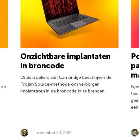
Onzichtbare implantaten
Po
in broncode
pa
m
Onderzoekers van Cambridge beschrijven de
Trojan Source-methode om verborgen
 ze
Npm
implantaten in de broncode in te brengen.
tie
geï
een
november 23, 2021