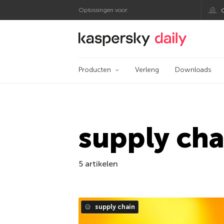
Oplossingen voor:
Kaspersky official bl
Producten
Verleng
Downloads
supply cha
5 artikelen
supply chain