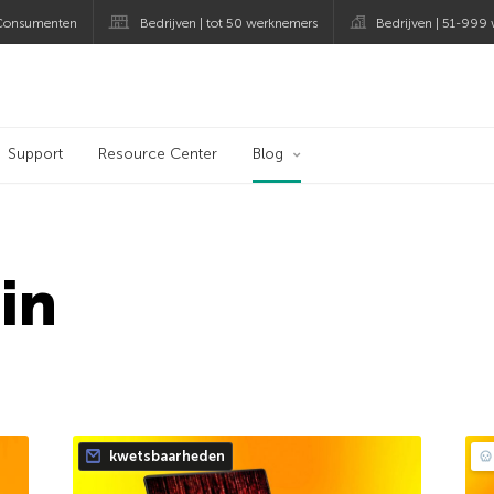
Consumenten
Bedrijven | tot 50 werknemers
Bedrijven | 51-999
og
Support
Resource Center
Blog
in
kwetsbaarheden