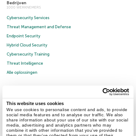
Bedrijven
1000 WERKNEMERS
Cybersecurity Services
Threat Management and Defense
Endpoint Security
Hybrid Cloud Security
Cybersecurity Training
Threat Intelligence
Alle oplossingen
© 2026 AO Kaspersky Lab. Alle rechten voorbehouden.
Privacybeleid
Anti-corruptiebeleid
Licentieovereenkomst B2C
Licentieovereenkomst B2B
Cookies
This website uses cookies
We use cookies to personalise content and ads, to provide
social media features and to analyse our traffic. We also
Contact Us
Over ons
Partners
Blog
Resource Center
Persberichten
share information about your use of our site with our social
Vertrouwen in Kaspersky
media, advertising and analytics partners who may
combine it with other information that you’ve provided to
them or that they’ve collected from your use of their