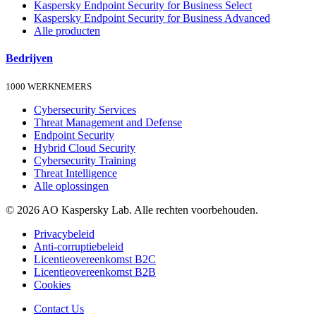
Kaspersky Endpoint Security for Business Select
Kaspersky Endpoint Security for Business Advanced
Alle producten
Bedrijven
1000 WERKNEMERS
Cybersecurity Services
Threat Management and Defense
Endpoint Security
Hybrid Cloud Security
Cybersecurity Training
Threat Intelligence
Alle oplossingen
© 2026 AO Kaspersky Lab. Alle rechten voorbehouden.
Privacybeleid
Anti-corruptiebeleid
Licentieovereenkomst B2C
Licentieovereenkomst B2B
Cookies
Contact Us