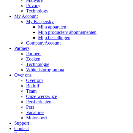
Malware
Privacy
Technology
My Account
My Kaspersky
Mijn apparaten
Mijn producten/ abonnementen
Mijn bestellingen
CompanyAccount
Partners
Partners
Zoeken
Technologie
Whitelistprogramma
Over ons
Over ons
Bedrijf
Team
Onze werkwijze
Persberichten
Pers
Vacatures
Motorsport
Support
Contact