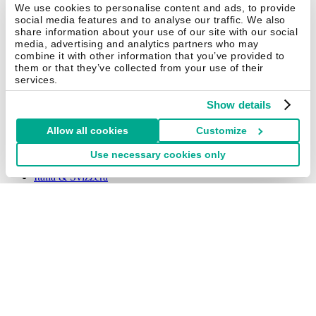
Brasil
We use cookies to personalise content and ads, to provide
México
social media features and to analyse our traffic. We also
share information about your use of our site with our social
Africa
media, advertising and analytics partners who may
South Africa
combine it with other information that you’ve provided to
them or that they’ve collected from your use of their
Middle East
services.
Middle East
الشرق الأوسط
Show details
Western Europe
Allow all cookies
Customize
Deutschland & Schweiz
España
Use necessary cookies only
France & Suisse
Italia & Svizzera
Nederland & België
United Kingdom
Eastern Europe
Polska
Türkiye
Россия (Russia)
Kazakhstan
Asia & Pacific
Australia