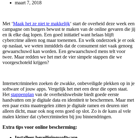
maart 7, 2018
Met ‘
Maak het ze niet te makkelijk
‘ start de overheid deze week een
campagne om burgers bewust te maken van de online gevaren die jij
en ik elke dag lopen. Een goed initiatief want helaas blijft
cybercrime alleen nog maar toenemen. En welk onderzoek je er ook
op naslaat, we weten inmiddels dat de consument niet vaak genoeg
gewaarschuwd kan worden. Een gewaarschuwd mens telt voor
twee. Maar redden we het met de vier simpele stappen die we
voorgeschoteld krijgen?
Internetcriminelen zoeken de zwakke, onbeveiligde plekken op in je
software of jouw apps. Vergelijk het met een deur die open staat.
Het
stappenplan
van de overheidswebsite biedt goede eerste
handvatten om je digitale data en identiteit te beschermen. Maar met
een paar extra maatregelen zitten je digitale ramen en deuren niet
alleen dicht, maar ook nog eens goed op slot. Zo is de kans al vele
malen kleiner dat cybercriminelen bij jou binnendringen.
Extra tips voor online bescherming:
Installeer beveiligingssoftware.