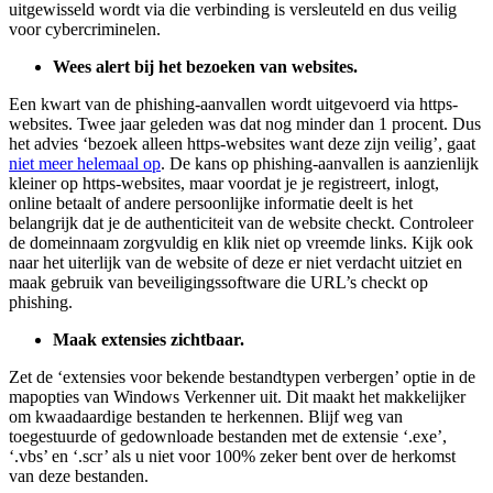
uitgewisseld wordt via die verbinding is versleuteld en dus veilig
voor cybercriminelen.
Wees alert bij het bezoeken van websites.
Een kwart van de phishing-aanvallen wordt uitgevoerd via https-
websites. Twee jaar geleden was dat nog minder dan 1 procent. Dus
het advies ‘bezoek alleen https-websites want deze zijn veilig’, gaat
niet meer helemaal op
. De kans op phishing-aanvallen is aanzienlijk
kleiner op https-websites, maar voordat je je registreert, inlogt,
online betaalt of andere persoonlijke informatie deelt is het
belangrijk dat je de authenticiteit van de website checkt. Controleer
de domeinnaam zorgvuldig en klik niet op vreemde links. Kijk ook
naar het uiterlijk van de website of deze er niet verdacht uitziet en
maak gebruik van beveiligingssoftware die URL’s checkt op
phishing.
Maak extensies zichtbaar.
Zet de ‘extensies voor bekende bestandtypen verbergen’ optie in de
mapopties van Windows Verkenner uit. Dit maakt het makkelijker
om kwaadaardige bestanden te herkennen. Blijf weg van
toegestuurde of gedownloade bestanden met de extensie ‘.exe’,
‘.vbs’ en ‘.scr’ als u niet voor 100% zeker bent over de herkomst
van deze bestanden.