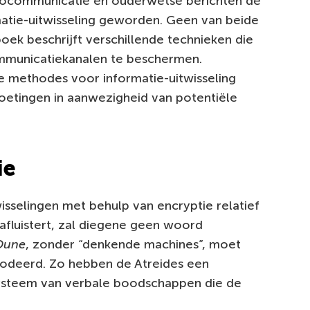
diocommunicatie en ouderwetse berichten de
atie-uitwisseling geworden. Geen van beide
boek beschrijft verschillende technieken die
mmunicatiekanalen te beschermen.
e methodes voor informatie-uitwisseling
etingen in aanwezigheid van potentiële
ie
sselingen met behulp van encryptie relatief
afluistert, zal diegene geen woord
Dune
, zonder “denkende machines”, moet
odeerd. Zo hebben de Atreides een
systeem van verbale boodschappen die de