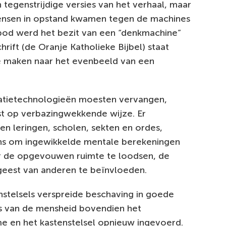
tegenstrijdige versies van het verhaal, maar
 mensen in opstand kwamen tegen de machines
rbod werd het bezit van een “denkmachine”
rift (de Oranje Katholieke Bijbel) staat
ne maken naar het evenbeeld van een
matietechnologieën moesten vervangen,
t op verbazingwekkende wijze. Er
en leringen, scholen, sekten en ordes,
ns om ingewikkelde mentale berekeningen
r de opgevouwen ruimte te loodsen, de
geest van anderen te beïnvloeden.
nstelsels verspreide beschaving in goede
rs van de mensheid bovendien het
e en het kastenstelsel opnieuw ingevoerd.