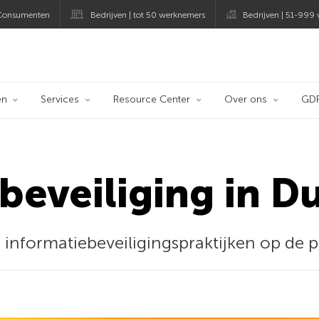
Consumenten
Bedrijven | tot 50 werknemers
Bedrijven | 51-999
og
en
Services
Resource Center
Over ons
GD
beveiliging in D
 informatiebeveiligingspraktijken op de pl