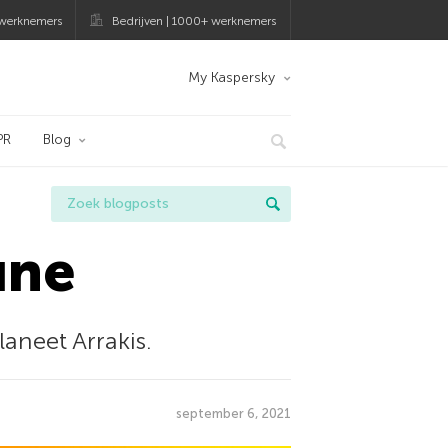
 werknemers
Bedrijven | 1000+ werknemers
My Kaspersky
PR
Blog
une
aneet Arrakis.
september 6, 2021