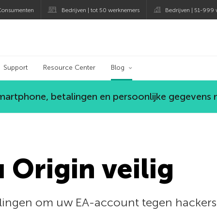
Consumenten
Bedrijven | tot 50 werknemers
Bedrijven | 51-999
og
Support
Resource Center
Blog
smartphone, betalingen en persoonlijke gegevens
 Origin veilig
llingen om uw EA-account tegen hackers,