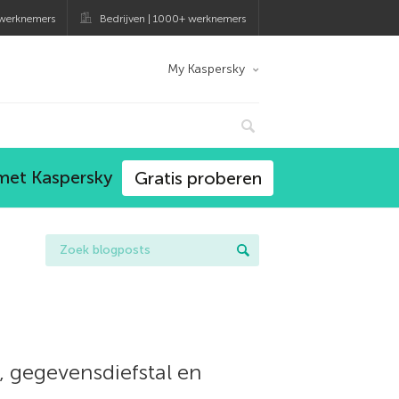
 werknemers
Bedrijven | 1000+ werknemers
My Kaspersky
 met Kaspersky
Gratis proberen
 gegevensdiefstal en