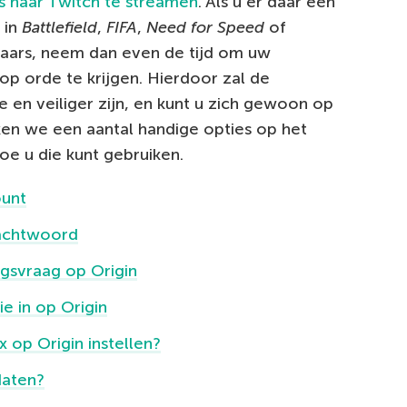
s naar Twitch te streamen
. Als u er daar een
 in
Battlefield
,
FIFA
,
Need for Speed
of
aars, neem dan even de tijd om uw
 op orde te krijgen. Hierdoor zal de
 en veiliger zijn, en kunt u zich gewoon op
ken we een aantal handige opties op het
oe u die kunt gebruiken.
ount
wachtwoord
ngsvraag op Origin
ie in op Origin
op Origin instellen?
daten?