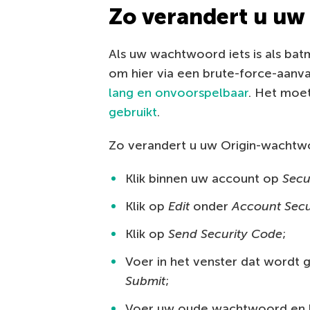
Zo verandert u u
Als uw wachtwoord iets is als batm
om hier via een brute-force-aanv
lang en onvoorspelbaar
. Het moe
gebruikt
.
Zo verandert u uw Origin-wachtw
Klik binnen uw account op
Secu
Klik op
Edit
onder
Account Secu
Klik op
Send Security Code
;
Voer in het venster dat wordt 
Submit
;
Voer uw oude wachtwoord en h