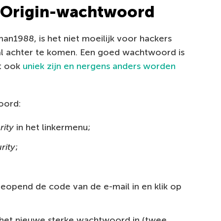
w Origin-wachtwoord
an1988, is het niet moeilijk voor hackers
al achter te komen. Een goed wachtwoord is
t ook
uniek zijn en nergens anders worden
oord:
rity
in het linkermenu;
rity
;
geopend de code van de e-mail in en klik op
et nieuwe sterke wachtwoord in (twee