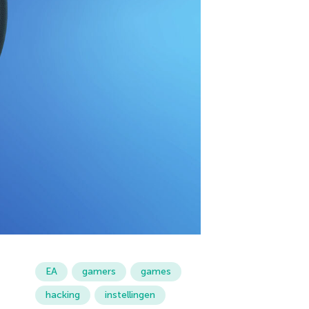
EA
gamers
games
hacking
instellingen