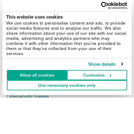
Kaspersky Endpoint Security Cloud
Kaspersky Endpoint Security for Business Select
This website uses cookies
We use cookies to personalise content and ads, to provide
Kaspersky Endpoint Security for Business Advanced
social media features and to analyse our traffic. We also
Alle producten
share information about your use of our site with our social
media, advertising and analytics partners who may
combine it with other information that you’ve provided to
Bedrijven
them or that they’ve collected from your use of their
1000 WERKNEMERS
services.
Cybersecurity Services
Show details
Threat Management and Defense
Allow all cookies
Customize
Endpoint Security
Use necessary cookies only
Hybrid Cloud Security
Cybersecurity Training
Threat Intelligence
Alle oplossingen
© 2026 AO Kaspersky Lab. Alle rechten voorbehouden.
Privacybeleid