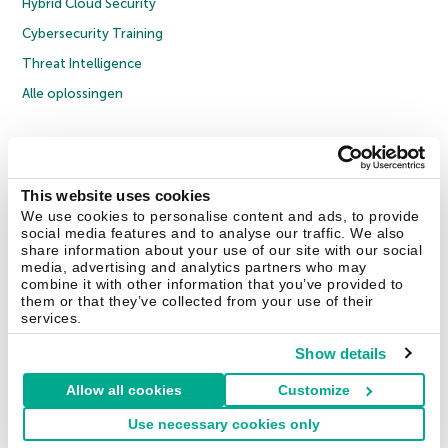
Hybrid Cloud Security
Cybersecurity Training
Threat Intelligence
Alle oplossingen
© 2026 AO Kaspersky Lab. Alle rechten voorbehouden.
Privacybeleid
Anti-corruptiebeleid
Licentieovereenkomst B2C
Licentieovereenkomst B2B
Cookies
This website uses cookies
We use cookies to personalise content and ads, to provide
social media features and to analyse our traffic. We also
Contact Us
Over ons
Partners
Blog
Resource Center
Persberichten
share information about your use of our site with our social
Vertrouwen in Kaspersky
media, advertising and analytics partners who may
combine it with other information that you’ve provided to
them or that they’ve collected from your use of their
Securelist
Eugene Personal Blog
services.
Show details
Allow all cookies
Customize
Nederland & België
Use necessary cookies only