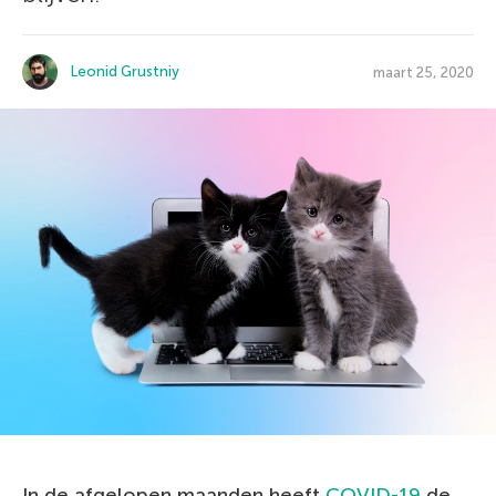
Leonid Grustniy
maart 25, 2020
In de afgelopen maanden heeft
COVID-19
de