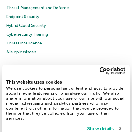
Threat Management and Defense
Endpoint Security
Hybrid Cloud Security
Cybersecurity Training
Threat Intelligence
Alle oplossingen
© 2026 AO Kaspersky Lab. Alle rechten voorbehouden.
Privacybeleid
Anti-corruptiebeleid
Licentieovereenkomst B2C
Licentieovereenkomst B2B
Cookies
This website uses cookies
We use cookies to personalise content and ads, to provide
social media features and to analyse our traffic. We also
Contact Us
Over ons
Partners
Blog
Resource Center
Persberichten
share information about your use of our site with our social
Vertrouwen in Kaspersky
media, advertising and analytics partners who may
combine it with other information that you’ve provided to
them or that they’ve collected from your use of their
Securelist
Eugene Personal Blog
services.
Show details