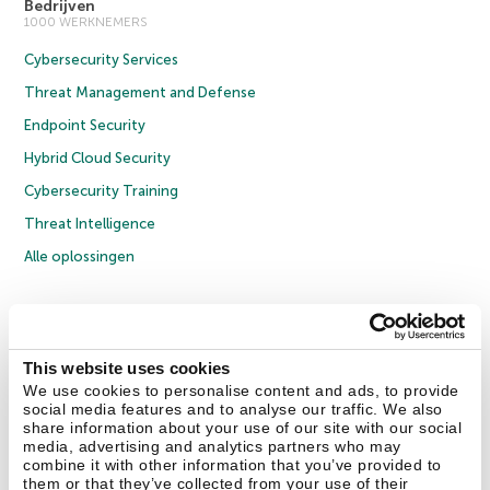
Bedrijven
1000 WERKNEMERS
Cybersecurity Services
Threat Management and Defense
Endpoint Security
Hybrid Cloud Security
Cybersecurity Training
Threat Intelligence
Alle oplossingen
© 2026 AO Kaspersky Lab. Alle rechten voorbehouden.
Privacybeleid
Anti-corruptiebeleid
Licentieovereenkomst B2C
Licentieovereenkomst B2B
Cookies
This website uses cookies
We use cookies to personalise content and ads, to provide
social media features and to analyse our traffic. We also
Contact Us
Over ons
Partners
Blog
Resource Center
Persberichten
share information about your use of our site with our social
Vertrouwen in Kaspersky
media, advertising and analytics partners who may
combine it with other information that you’ve provided to
them or that they’ve collected from your use of their
Securelist
Eugene Personal Blog