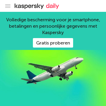
Kaspersky official blog
Business
Volledige bescherming voor je smartphone,
betalingen en persoonlijke gegevens met
297 artikelen
Kaspersky
Gratis proberen
dreigingsinformatie