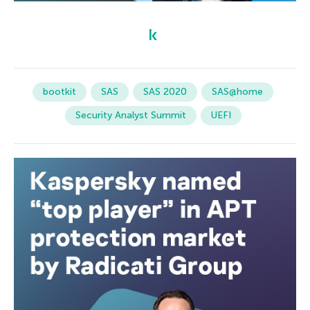
bootkit
SAS
SAS 2020
SAS@home
Security Analyst Summit
UEFI