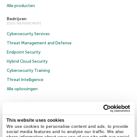
Alle producten
Bedrijven
1000 WERKNEMERS
Cybersecurity Services
Threat Management and Defense
Endpoint Security
Hybrid Cloud Security
Cybersecurity Training
Threat Intelligence
Alle oplossingen
© 2026 AO Kaspersky Lab. Alle rechten voorbehouden.
Privacybeleid
Anti-corruptiebeleid
Licentieovereenkomst B2C
Licentieovereenkomst B2B
Cookies
This website uses cookies
We use cookies to personalise content and ads, to provide
social media features and to analyse our traffic. We also
Contact Us
Over ons
Partners
Blog
Resource Center
Persberichten
share information about your use of our site with our social