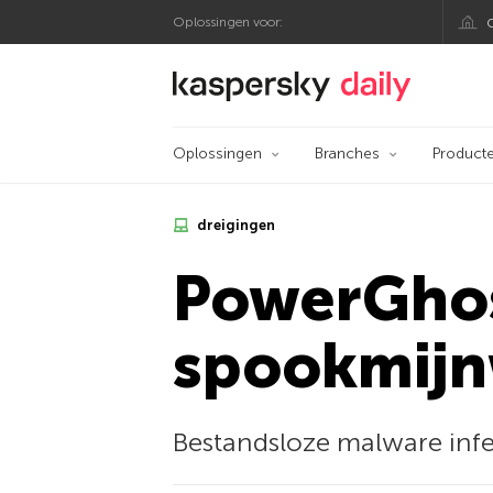
Oplossingen voor:
Kaspersky official bl
Oplossingen
Branches
Product
dreigingen
PowerGhos
spookmijn
Bestandsloze malware infe