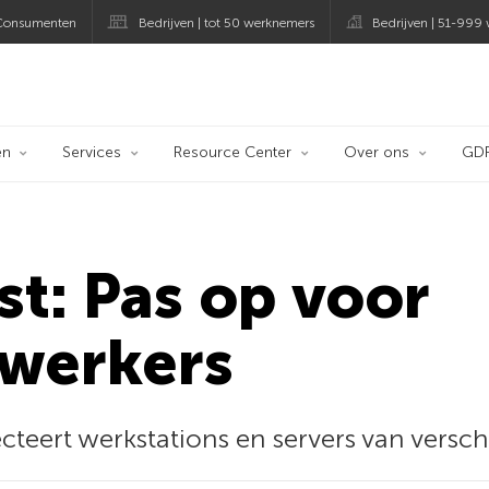
Consumenten
Bedrijven | tot 50 werknemers
Bedrijven | 51-999
og
en
Services
Resource Center
Over ons
GD
t: Pas op voor
werkers
cteert werkstations en servers van vers