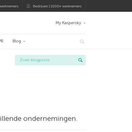
 werknemers
Bedrijven | 1000+ werknemers
My Kaspersky
PR
Blog
chillende ondernemingen.