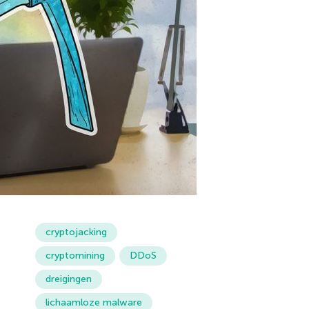
cryptojacking
cryptomining
DDoS
dreigingen
lichaamloze malware