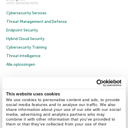
1000 WERKNEMERS
Cybersecurity Services
Threat Management and Defense
Endpoint Security
Hybrid Cloud Security
Cybersecurity Training
Threat Intelligence
Alle oplossingen
© 2026 AO Kaspersky Lab. Alle rechten voorbehouden.
Privacybeleid
Anti-corruptiebeleid
Licentieovereenkomst B2C
Licentieovereenkomst B2B
Cookies
This website uses cookies
We use cookies to personalise content and ads, to provide
social media features and to analyse our traffic. We also
Contact Us
Over ons
Partners
Blog
Resource Center
Persberichten
share information about your use of our site with our social
Vertrouwen in Kaspersky
media, advertising and analytics partners who may
combine it with other information that you’ve provided to
them or that they’ve collected from your use of their
Securelist
Eugene Personal Blog