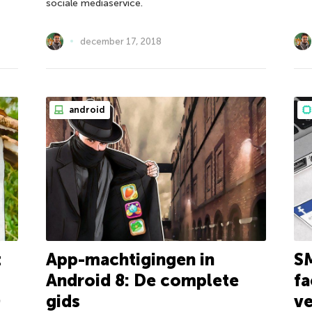
sociale mediaservice.
december 17, 2018
android
t
App-machtigingen in
S
Android 8: De complete
fa
)
gids
ve