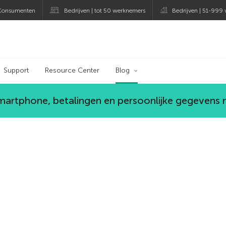
Consumenten
Bedrijven | tot 50 werknemers
Bedrijven | 51-999
og
Support
Resource Center
Blog
smartphone, betalingen en persoonlijke gegevens