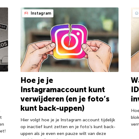
Instagram
Hoe je je
Wa
Instagramaccount kunt
ID
verwijderen (en je foto’s
in
kunt back-uppen)
Hoe
n
blo
t
Hier volgt hoe je je Instagram account tijdelijk
ver
 en
op inactief kunt zetten en je foto’s kunt back-
et!
uppen als je even een pauze wilt van deze