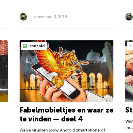
december 3, 2019
android
St
Fabelmobieltjes en waar ze
te vinden — deel 4
Wis
jou
Welke virussen jouw Android smartphone of