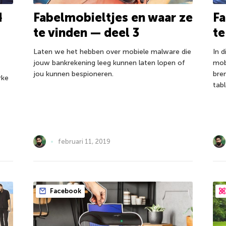
d
Fabelmobieltjes en waar ze
Fa
te vinden — deel 3
te
Laten we het hebben over mobiele malware die
In 
jouw bankrekening leeg kunnen laten lopen of
mob
jou kunnen bespioneren.
bre
rke
tabl
februari 11, 2019
Facebook