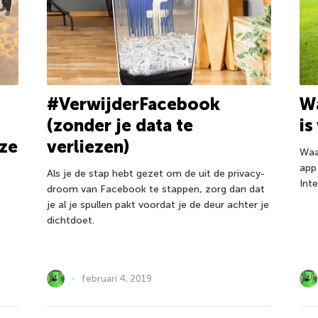
Wa
#VerwijderFacebook
is
(zonder je data te
 ze
verliezen)
Waa
app
Als je de stap hebt gezet om de uit de privacy-
Int
droom van Facebook te stappen, zorg dan dat
je al je spullen pakt voordat je de deur achter je
dichtdoet.
februari 4, 2019