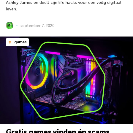
Ashley James en deelt zijn life hacks voor een veilig digitaal
leven.
september 7, 2020
games
Gratis games vinden én scams