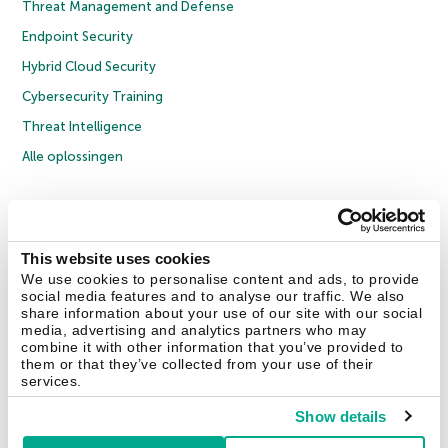
Threat Management and Defense
Endpoint Security
Hybrid Cloud Security
Cybersecurity Training
Threat Intelligence
Alle oplossingen
© 2026 AO Kaspersky Lab. Alle rechten voorbehouden.
Privacybeleid
Anti-corruptiebeleid
Licentieovereenkomst B2C
Licentieovereenkomst B2B
Cookies
This website uses cookies
We use cookies to personalise content and ads, to provide
social media features and to analyse our traffic. We also
Contact Us
Over ons
Partners
Blog
Resource Center
Persberichten
share information about your use of our site with our social
Vertrouwen in Kaspersky
media, advertising and analytics partners who may
combine it with other information that you’ve provided to
them or that they’ve collected from your use of their
Securelist
Eugene Personal Blog
services.
Show details