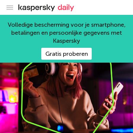
Kaspersky official blog
Tips
Volledige bescherming voor je smartphone,
betalingen en persoonlijke gegevens met
153 artikelen
Kaspersky
Gratis proberen
gamers