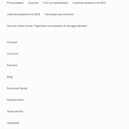
Privacybeleid
Cookies
Anti-corruptiebeleid
Licentieovereenkomst B2C
Licentieovereenkomst B2B
Herroepen abonnement
Nexway online winkel: Algemene voorwaarden en teruggavebeleid
Contact
Over ons
Partners
Blog
Resource Center
Persberichten
Siteoverzicht
Vacatures