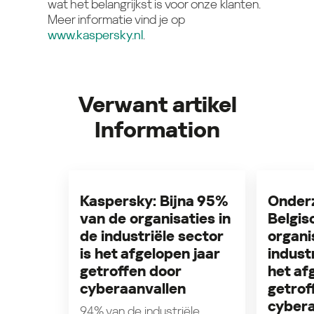
wat het belangrijkst is voor onze klanten.
Meer informatie vind je op
www.kaspersky.nl
.
Verwant artikel
Information
Kaspersky: Bijna 95%
Onder
van de organisaties in
Belgis
de industriële sector
organi
is het afgelopen jaar
industr
getroffen door
het af
cyberaanvallen
getrof
cybera
94% van de industriële