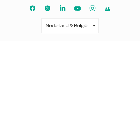
Nederland & België
Noord- en Zuid-Amerika
América Latina
Brasil
United States
Canada - English
Canada - Français
Afrika
Afrique Francophone