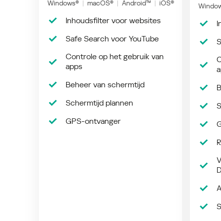
Windows®
macOS®
Android™
iOS®
Windo
Inhoudsfilter voor websites
I
Safe Search voor YouTube
S
Controle op het gebruik van
C
apps
a
Beheer van schermtijd
B
Schermtijd plannen
S
GPS-ontvanger
G
R
V
D
A
S