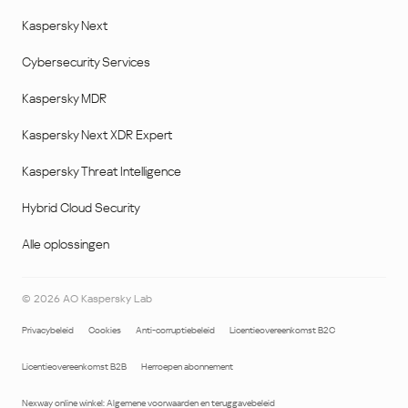
Kaspersky Next
Cybersecurity Services
Kaspersky MDR
Kaspersky Next XDR Expert
Kaspersky Threat Intelligence
Hybrid Cloud Security
Alle oplossingen
©
2026
AO Kaspersky Lab
Privacybeleid
Cookies
Anti-corruptiebeleid
Licentieovereenkomst B2C
Licentieovereenkomst B2B
Herroepen abonnement
Nexway online winkel: Algemene voorwaarden en teruggavebeleid