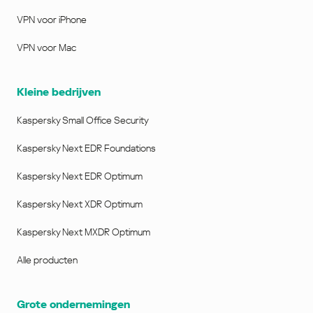
VPN voor iPhone
Besturingssysteem: Android™ 11 – 16
Minimale schermresolutie: 320 x 480
VPN voor Mac
iPhone en iPad
Kleine bedrijven
Besturingssysteem: iOS® 18, 26
Kaspersky Small Office Security
Houd er rekening mee dat we geen
bètaversies of previews van nieuwe
Kaspersky Next EDR Foundations
besturingssystemen ondersteunen. Alleen
Kaspersky Next EDR Optimum
definitieve, officieel uitgebrachte
besturingssystemen worden door het
Kaspersky Next XDR Optimum
product ondersteund.
Kaspersky Next MXDR Optimum
Ga naar
https://support.kaspersky.com/safekids/an
Alle producten
droid
voor meer informatie over het instellen
en gebruiken van de dienst op Android™-
Grote ondernemingen
apparaten.