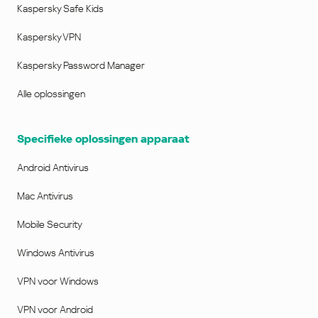
SP1 met KB4474419 & KB4490628 updates
Kaspersky Safe Kids
of hoger.
Kaspersky VPN
Processor: 1 GHz of sneller, x86 of x64
Geheugen (RAM): 1 GB (32-bits) of 2 GB
Kaspersky Password Manager
(64-bits)
Minimale schermresolutie: 1024 х 768
Alle oplossingen
Software
Specifieke oplossingen apparaat
Microsoft® Internet Explorer® 11 of hoger
Microsoft .NET Framework 4 of hoger
Android Antivirus
Mac®-desktops en -laptops
Mac Antivirus
Besturingssysteem: macOS 11 - 14
Mobile Security
Schijfruimte: 550 MB vrije ruimte op de
Windows Antivirus
harde schijf
Geheugen (RAM): 2 GB
VPN voor Windows
Type processor: Intel, Apple silicon
VPN voor Android
Android-smartphones en -tablets