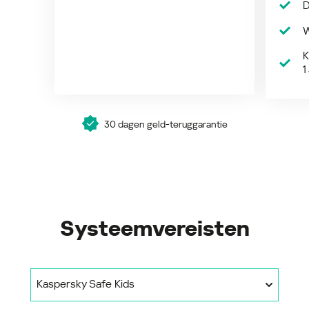
D
W
K
1
30 dagen geld-teruggarantie
Systeemvereisten
Kaspersky Safe Kids