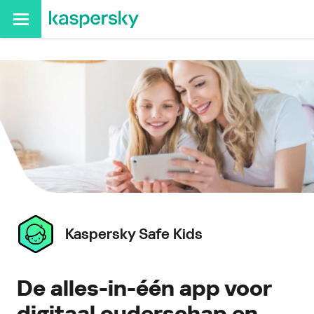
Homepage
Hoe het werkt
Kenmerken
Ouderlijk t
Kaspersky
Safe Kids
De alles-in-één app voor
digitaal ouderschap en