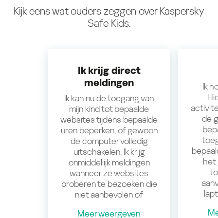
Kijk eens wat ouders zeggen over Kaspersky
Safe Kids.
Ik krijg direct
meldingen
Ik h
Hi
Ik kan nu de toegang van
activite
mijn kind tot bepaalde
de 
websites tijdens bepaalde
bep
uren beperken, of gewoon
toe
de computer volledig
bepaald
uitschakelen. Ik krijg
het
onmiddellijk meldingen
t
wanneer ze websites
aanv
proberen te bezoeken die
lapt
niet aanbevolen of
Me
Meer weergeven