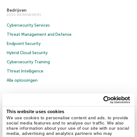
Bedrijven
1000 WERKNEMERS
Cybersecurity Services
Threat Management and Defense
Endpoint Security
Hybrid Cloud Security
Cybersecurity Training
Threat Intelligence
Alle oplossingen
© 2026 AO Kaspersky Lab. Alle rechten voorbehouden.
Privacybeleid
Anti-corruptiebeleid
Licentieovereenkomst B2C
Licentieovereenkomst B2B
Cookies
This website uses cookies
We use cookies to personalise content and ads, to provide
social media features and to analyse our traffic. We also
Contact Us
Over ons
Partners
Blog
Resource Center
Persberichten
share information about your use of our site with our social
Vertrouwen in Kaspersky
media, advertising and analytics partners who may