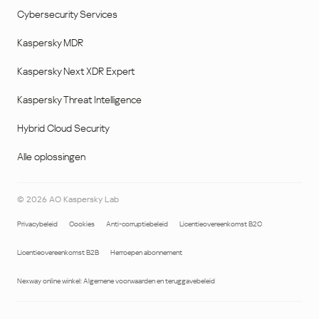
Cybersecurity Services
Kaspersky MDR
Kaspersky Next XDR Expert
Kaspersky Threat Intelligence
Hybrid Cloud Security
Alle oplossingen
©
2026
AO Kaspersky Lab
Privacybeleid
Cookies
Anti-corruptiebeleid
Licentieovereenkomst B2C
Licentieovereenkomst B2B
Herroepen abonnement
Nexway online winkel: Algemene voorwaarden en teruggavebeleid