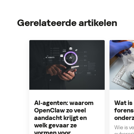
Gerelateerde artikelen
AI‑agenten: waarom
Wat is 
OpenClaw zo veel
forens
aandacht krijgt en
onder
welk gevaar ze
Wie is v
vormen voor
cybercrim