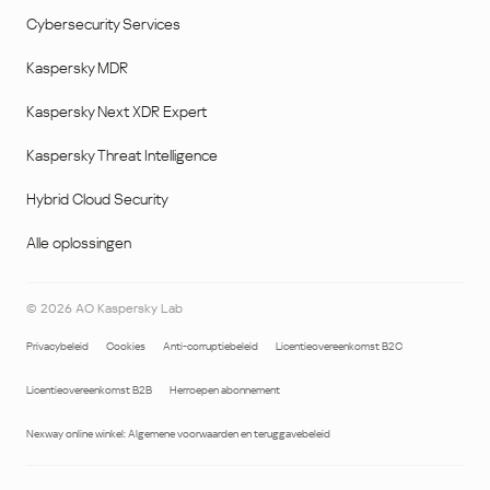
Cybersecurity Services
Kaspersky MDR
Kaspersky Next XDR Expert
Kaspersky Threat Intelligence
Hybrid Cloud Security
Alle oplossingen
©
2026
AO Kaspersky Lab
Privacybeleid
Cookies
Anti-corruptiebeleid
Licentieovereenkomst B2C
Licentieovereenkomst B2B
Herroepen abonnement
Nexway online winkel: Algemene voorwaarden en teruggavebeleid