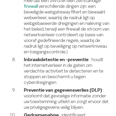
mee dat een SWG en een zelfstandige
firewall
verschillende dingen zijn: een
beveiligde webgateway filtert en bewaakt
webverkeer, waarbij de nadruk ligt op
webgebaseerde dreigingen en naleving van
het beleid, terwijl een firewall de stroom van
netwerkverkeer controleert op basis van
vooraf gedefinieerde regels, waarbij de
nadruk ligt op beveiliging op netwerkniveau
en toegangscontrole.)
Inbraakdetectie en -preventie
: houdt
het internetverkeer in de gaten om
verdachte activiteit te detecteren en te
stoppen en beschermt u tegen
cyberdreigingen.
Preventie van gegevensverlies (DLP)
:
voorkomt dat gevoelige informatie zonder
uw toestemming uitlekt en zorgt ervoor dat
uw privégegevens veilig blijven.
Gedragsanalyse
: identificeert